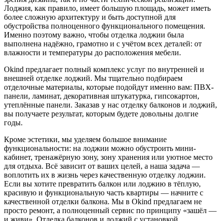
Лоджия, как правило, имеет большую площадь, может иметь
более сложную архитектуру и быть доступной для
обустройства полноценного функционального помещения.
Именно поэтому важно, чтобы отделка лоджии была
выполнена надёжно, грамотно и с учётом всех деталей: от
влажности и температуры до расположения мебели.
Okind предлагает полный комплекс услуг по внутренней и
внешней отделке лоджий. Мы тщательно подбираем
отделочные материалы, которые подойдут именно вам: ПВХ-
панели, ламинат, декоративная штукатурка, гипсокартон,
утеплённые панели. Заказав у нас отделку балконов и лоджий,
вы получаете результат, которым будете довольны долгие
годы.
Кроме эстетики, мы уделяем большое внимание
функциональности: на лоджии можно обустроить мини-
кабинет, тренажёрную зону, зону хранения или уютное место
для отдыха. Всё зависит от ваших целей, а наша задача —
воплотить их в жизнь через качественную отделку лоджии.
Если вы хотите превратить балкон или лоджию в тёплую,
красивую и функциональную часть квартиры — начните с
качественной отделки балкона. Мы в Okind предлагаем не
просто ремонт, а полноценный сервис по принципу «зашёл —
и живи». Отделка балконов и лоджий с установкой