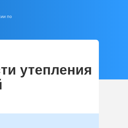
сии по
ти утепления
й