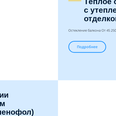
Тёплое 
с утепл
отделко
Остекление балкона От 45 250 
Подробнее
ии
ым
пенофол)