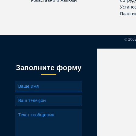
Рольставни и жалюзи
Сотруд
Устано
Пласти
© 200
Заполните форму