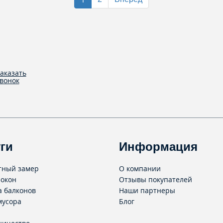
аказать
вонок
ги
Информация
тный замер
О компании
 окон
Отзывы покупателей
а балконов
Наши партнеры
мусора
Блог