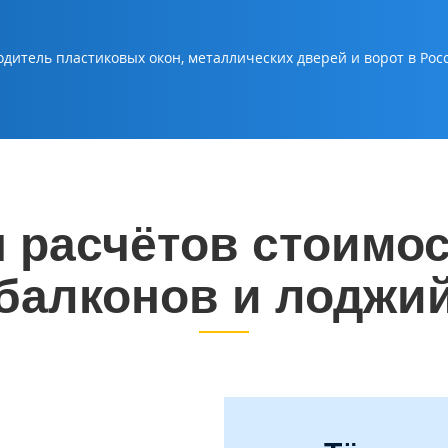
тель пластиковых окон, металлических дверей и ворот в Рос
 расчётов стоимос
балконов и лоджи