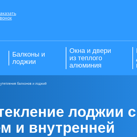
аказать
вонок
Окна и двери
Балконы и
из теплого
лоджии
алюминия
 утепления балконов и лоджий
текление лоджии с
м и внутренней